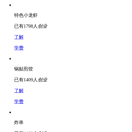
特色小龙虾
已有1798人
创业
了解
学费
锅贴煎饺
已有1409人
创业
了解
学费
炸串