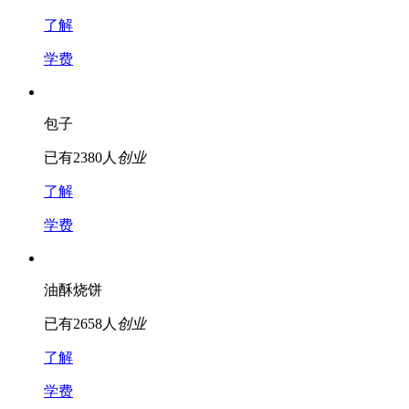
了解
学费
包子
已有2380人
创业
了解
学费
油酥烧饼
已有2658人
创业
了解
学费