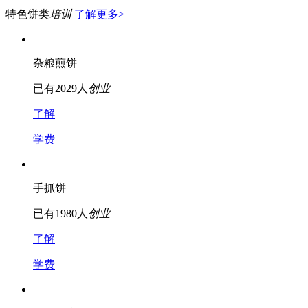
特色饼类
培训
了解更多>
杂粮煎饼
已有2029人
创业
了解
学费
手抓饼
已有1980人
创业
了解
学费