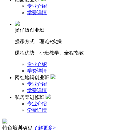
专业介绍
学费详情
煲仔饭创业班
授课方式：理论+实操
课程优势：小班教学、全程指教
专业介绍
学费详情
网红地锅创业班
专业介绍
学费详情
私房菜进修班
专业介绍
学费详情
特色培训
项目
了解更多>