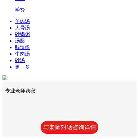
学费
羊肉汤
大骨汤
砂锅粥
汤圆
酸辣粉
牛肉汤
砂汤
更 多
专业老师
执教
与老师对话咨询详情