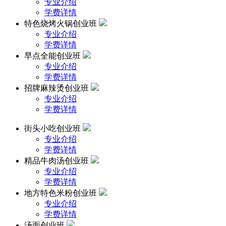
专业介绍
学费详情
特色烧烤火锅创业班
专业介绍
学费详情
早点全能创业班
专业介绍
学费详情
招牌麻辣烫创业班
专业介绍
学费详情
街头小吃创业班
专业介绍
学费详情
精品牛肉汤创业班
专业介绍
学费详情
地方特色米粉创业班
专业介绍
学费详情
汤面创业班