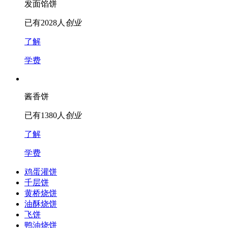
发面馅饼
已有2028人
创业
了解
学费
酱香饼
已有1380人
创业
了解
学费
鸡蛋灌饼
千层饼
黄桥烧饼
油酥烧饼
飞饼
鸭油烧饼